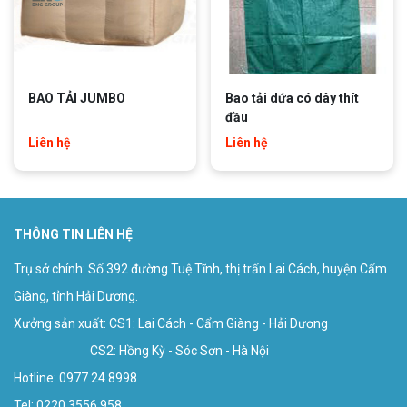
BAO TẢI JUMBO
Bao tải dứa có dây thít
đầu
Liên hệ
Liên hệ
THÔNG TIN LIÊN HỆ
Trụ sở chính: Số 392 đường Tuệ Tĩnh, thị trấn Lai Cách, huyện Cẩm
Giàng, tỉnh Hải Dương.
Xưởng sản xuất: CS1: Lai Cách - Cẩm Giàng - Hải Dương
CS2: Hồng Kỳ - Sóc Sơn - Hà Nội
Hotline:
0977 24 8998
Tel: 0220 3556 958