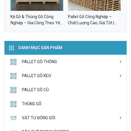
Kệ Gỗ & Thùng Gỗ Công
Pallet Gỗ Công Nghiệp –
Nghiệp – Gia Công Theo Yêu
Chất Lượng Cao, Giá Tốt |
Cầu | BNG GROUP
BNG GROUP
DANH MỤC SẢN PHẨM
PALLET GỖ THÔNG
PALLET GỖ KEO
PALLET GỖ CŨ
THÙNG GỖ
VẬT TƯ ĐÓNG GÓI