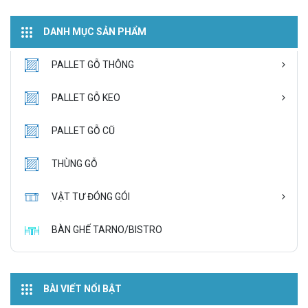
DANH MỤC SẢN PHẨM
PALLET GỖ THÔNG
PALLET GỖ KEO
PALLET GỖ CŨ
THÙNG GỖ
VẬT TƯ ĐÓNG GÓI
BÀN GHẾ TARNO/BISTRO
BÀI VIẾT NỔI BẬT