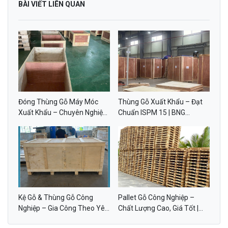
BÀI VIẾT LIÊN QUAN
Đóng Thùng Gỗ Máy Móc
Thùng Gỗ Xuất Khẩu – Đạt
Xuất Khẩu – Chuyên Nghiệp,
Chuẩn ISPM 15 | BNG
Đạt Chuẩn ISPM 15 | BNG
GROUP
GROUP
Kệ Gỗ & Thùng Gỗ Công
Pallet Gỗ Công Nghiệp –
Nghiệp – Gia Công Theo Yêu
Chất Lượng Cao, Giá Tốt |
Cầu | BNG GROUP
BNG GROUP