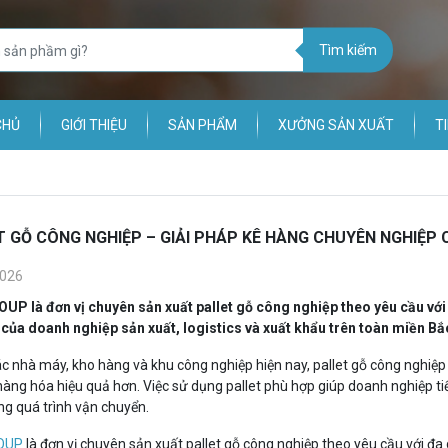
Tìm kiếm
CHỦ
GIỚI THIỆU
SẢN PHẨM
XƯỞNG SẢN XUẤT
T
T GỖ CÔNG NGHIỆP – GIẢI PHÁP KÊ HÀNG CHUYÊN NGHIỆP 
026
ROUP
là đơn vị chuyên sản xuất pallet gỗ công nghiệp theo yêu cầu vớ
của doanh nghiệp sản xuất, logistics và xuất khẩu trên toàn miền Bắ
c nhà máy, kho hàng và khu công nghiệp hiện nay, pallet gỗ công nghiệp l
àng hóa hiệu quả hơn. Việc sử dụng pallet phù hợp giúp doanh nghiệp tiế
ng quá trình vận chuyển.
OUP
là đơn vị chuyên sản xuất pallet gỗ công nghiệp theo yêu cầu với đa