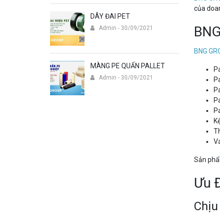
của doan
DÂY ĐAI PET
BNG
Admin - 30/09/2021
BNG GR
MÀNG PE QUẤN PALLET
Pa
Admin - 30/09/2021
Pa
Pa
Pa
Pa
Kệ
T
Vá
Sản phẩm
Ưu 
Chịu