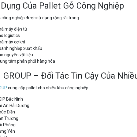
 Dụng Của Pallet Gỗ Công Nghiệp
ỗ công nghiệp được sử dụng rộng rãi trong:
hà máy điện tử
o logistics
hà máy cơ khí
oanh nghiệp xuất khẩu
o nguyên vật liệu
rung tâm phân phối hàng hóa
 GROUP – Đối Tác Tin Cậy Của Nhiề
OUP
cung cấp pallet cho nhiều khu công nghiệp:
SIP Bắc Ninh
ại An Hải Dương
húc Điền
ân Trường
ải Phòng
ưng Yên