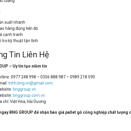
ắc Giang
:
ản xuất nhanh
ao hàng đúng tiến độ
á cạnh tranh
 trợ kỹ thuật tận tình
g Tin Liên Hệ
UP – Uy tín tạo niềm tin
tline: 0977 248 998 – 0356 888 987 – 0989 218 590
mail:
tnhh.bng.vn@gmail.com
ebsite:
bnggroup.vn
ebsite:
bnggroup.com.vn
a chỉ: Việt Hòa,
Hải Dương
 ngay BNG GROUP để nhận báo giá pallet gỗ công nghiệp chất lượng ca