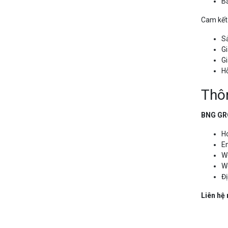
B
Cam kết
S
Gi
Gi
Hỗ
Thôn
BNG GRO
Ho
E
W
W
Đị
Liên hệ