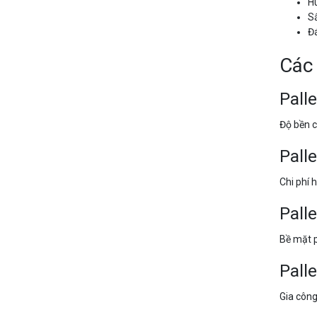
Hu
Sấ
Đá
Các 
Pall
Độ bền c
Pall
Chi phí h
Pall
Bề mặt p
Pall
Gia công