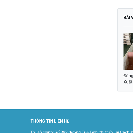
BÀI 
Đóng
Xuất
Đạt 
GRO
THÔNG TIN LIÊN HỆ
Trụ sở chính: Số 392 đường Tuệ Tĩnh, thị trấn Lai Cách,