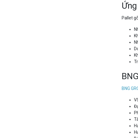
Ứng
Pallet g
N
Kh
N
D
Kh
T
BNG
BNG GR
V
Đ
P
T
H
H