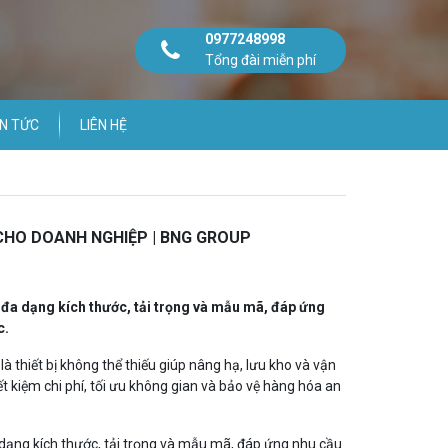
0977248998
Tổng đài miễn phí
IN TỨC
LIÊN HỆ
CHO DOANH NGHIỆP | BNG GROUP
i đa dạng kích thước, tải trọng và mẫu mã, đáp ứng
c.
à thiết bị không thể thiếu giúp nâng hạ, lưu kho và vận
t kiệm chi phí, tối ưu không gian và bảo vệ hàng hóa an
 dạng kích thước, tải trọng và mẫu mã, đáp ứng nhu cầu