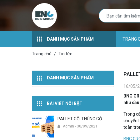
DANH MỤC SẢN PHẨM
TRANG 
Trang chủ
Tin tức
PALLE
DANH MỤC SẢN PHẨM
16/05/2
BNG G
nhu cầu 
BÀI VIẾT NỔI BẬT
Trong cá
PALLET GỖ-THÙNG GỖ
chuyển h
Admin - 30/09/2021
toàn tro
BNG GR