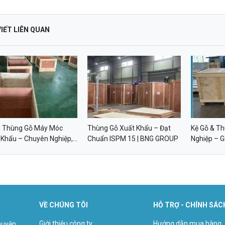
VIẾT LIÊN QUAN
 Thùng Gỗ Máy Móc
Thùng Gỗ Xuất Khẩu – Đạt
Kệ Gỗ & T
 Khẩu – Chuyên Nghiệp,
Chuẩn ISPM 15 | BNG GROUP
Nghiệp – 
Chuẩn ISPM 15 | BNG
Cầu | BNG
UP
VỀ CHÚNG TÔI
HỖ TRỢ - CHÍNH SÁC
Giới thiệu công ty
Hướng dẫn mua hàng
 huyện