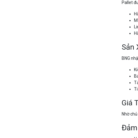
Pallet đ
Hà
M
Li
Hà
Sản 
BNG nhận
Kí
Bả
Tả
T
Giá 
Nhờ chủ 
Đảm 