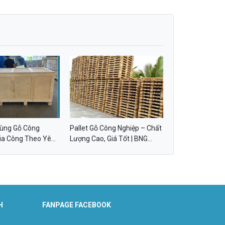
hùng Gỗ Công
Pallet Gỗ Công Nghiệp – Chất
Gia Công Theo Yêu
Lượng Cao, Giá Tốt | BNG
 GROUP
GROUP
H
FANPAGE FACEBOOK