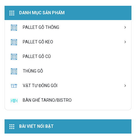
DANH MỤC SẢN PHẨM
PALLET GỖ THÔNG
PALLET GỖ KEO
PALLET GỖ CŨ
THÙNG GỖ
VẬT TƯ ĐÓNG GÓI
BÀN GHẾ TARNO/BISTRO
BÀI VIẾT NỔI BẬT