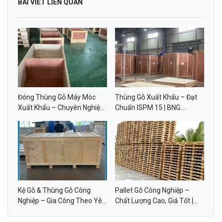
BÀI VIẾT LIÊN QUAN
Đóng Thùng Gỗ Máy Móc
Thùng Gỗ Xuất Khẩu – Đạt
Xuất Khẩu – Chuyên Nghiệp,
Chuẩn ISPM 15 | BNG
Đạt Chuẩn ISPM 15 | BNG
GROUP
GROUP
Kệ Gỗ & Thùng Gỗ Công
Pallet Gỗ Công Nghiệp –
Nghiệp – Gia Công Theo Yêu
Chất Lượng Cao, Giá Tốt |
Cầu | BNG GROUP
BNG GROUP