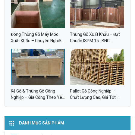
Đóng Thùng Gỗ Máy Móc
Thùng Gỗ Xuất Khẩu – Đạt
Xuất Khẩu – Chuyên Nghiệp,
Chuẩn ISPM 15 | BNG
Đạt Chuẩn ISPM 15 | BNG
GROUP
GROUP
Kệ Gỗ & Thùng Gỗ Công
Pallet Gỗ Công Nghiệp –
Nghiệp – Gia Công Theo Yêu
Chất Lượng Cao, Giá Tốt |
Cầu | BNG GROUP
BNG GROUP
DANH MỤC SẢN PHẨM